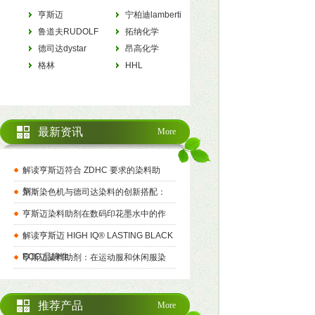
亨斯迈
宁柏迪lamberti
HUNTSMAN
鲁道夫RUDOLF
拓纳化学
德司达dystar
tanatexchemicals
昂高化学
格林
archroma
HHL
最新资讯
More
解读亨斯迈符合 ZDHC 要求的染料助
剂：
第斯染色机与德司达染料的创新搭配：
亨斯迈染料助剂在数码印花墨水中的作
解读亨斯迈 HIGH IQ® LASTING BLACK
ECO 品牌性
亨斯迈染料助剂：在运动服和休闲服染
推荐产品
More