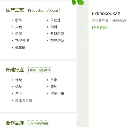
生产工艺
Production Process
HYDROCOL KAE
纺织
前处理
活性固色剂，季铵化合物
染色
染料
[
查看详细
]
印花
数码印花
功能整理
荧光增白
生物酶
纤维行业
Fiber Industry
涤纶
吊带
锦纶
腈纶
羊毛
汽车用布
纤维素纤维
合作品牌
Co-branding