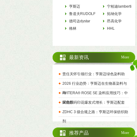
亨斯迈
宁柏迪lamberti
HUNTSMAN
鲁道夫RUDOLF
拓纳化学
德司达dystar
tanatexchemicals
昂高化学
格林
archroma
HHL
最新资讯
More
责任关怀引领行业：亨斯迈绿色染料助
2026 行业趋势：亨斯迈在生物基染料与
纳
AVITERA® ROSE SE 染料应用技巧：中
深色织
赋能数码印花爆发式增长：亨斯迈配套
ZDHC 3 级合规之路：亨斯迈环保纺织助
剂
推荐产品
More