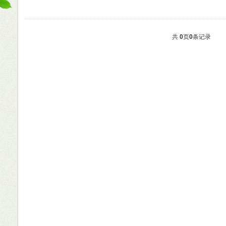
共
0
页
0
条记录