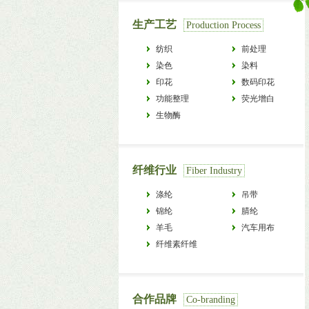
生产工艺
Production Process
纺织
前处理
染色
染料
印花
数码印花
功能整理
荧光增白
生物酶
纤维行业
Fiber Industry
涤纶
吊带
锦纶
腈纶
羊毛
汽车用布
纤维素纤维
合作品牌
Co-branding