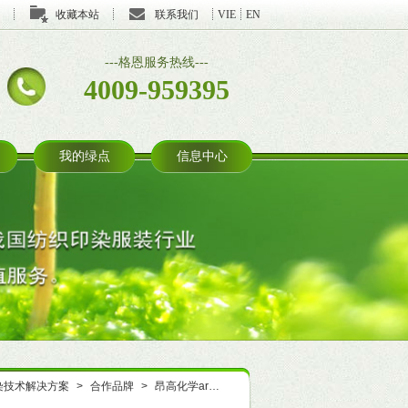
收藏本站
联系我们
VIE
EN
---格恩服务热线---
4009-959395
我的绿点
信息中心
染技术解决方案
>
合作品牌
>
昂高化学archroma
>
染料
>
印花
>
羊毛