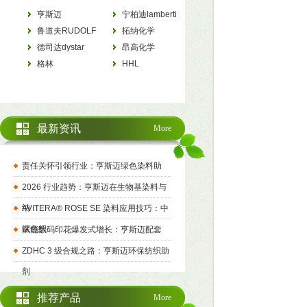
亨斯迈
宁柏迪lamberti
HUNTSMAN
鲁道夫RUDOLF
拓纳化学
德司达dystar
tanatexchemicals
昂高化学
格林
archroma
HHL
最新资讯
More
责任关怀引领行业：亨斯迈绿色染料助
2026 行业趋势：亨斯迈在生物基染料与
纳
AVITERA® ROSE SE 染料应用技巧：中
深色织
赋能数码印花爆发式增长：亨斯迈配套
ZDHC 3 级合规之路：亨斯迈环保纺织助
剂
推荐产品
More