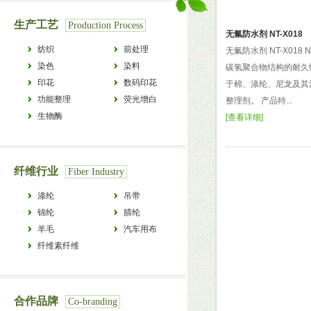
生产工艺
Production Process
无氟防水剂 NT-X018
纺织
前处理
无氟防水剂 NT-X018 N
染色
染料
碳氢聚合物结构的耐久
印花
数码印花
于棉、涤纶、尼龙及其
功能整理
荧光增白
整理剂。 产品特...
生物酶
[
查看详细
]
纤维行业
Fiber Industry
涤纶
吊带
锦纶
腈纶
羊毛
汽车用布
纤维素纤维
合作品牌
Co-branding