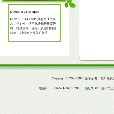
Nuva® N 2114 liquid
三防助剂 NT-X668
一种
Nuva N 2114 liquid 具有绝佳的拒
三防助剂 NT-X668 NT-X668 是一
水，拒油性，适于化纤和纤维素纤
可用于棉、聚酯及羊毛的耐久性拒
予
维，特别是棉，涤纶以及他们的混
水、拒油整理剂。 产品特性  赋予
纺物； 对织物上残留的杂质...
织物的耐久拒水及拒油性...
Copyright
©
2023-2025 版权所有：杭州
电话/TEL：86-571-86766296
地址/ADD：杭州市上