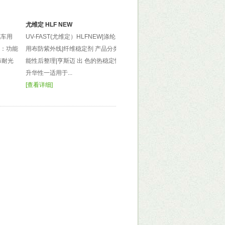
尤维定 HLF NEW
汽车用
UV-FAST(尤维定）HLFNEW|涤纶|汽车
类：功能
用布防紫外线|纤维稳定剂 产品分类：功
布耐光
能性后整理|亨斯迈 出 色的热稳定性和
升华性一适用于...
[
查看详细
]