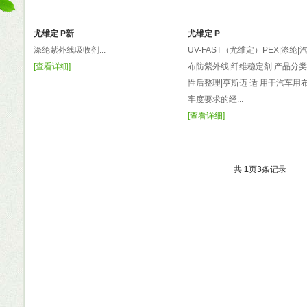
尤维定 P新
尤维定 P
涤纶紫外线吸收剂...
UV-FAST（尤维定）PEX|涤纶|
[
查看详细
]
布防紫外线|纤维稳定剂 产品分
性后整理|亨斯迈 适 用于汽车用
牢度要求的经...
[
查看详细
]
共
1
页
3
条记录