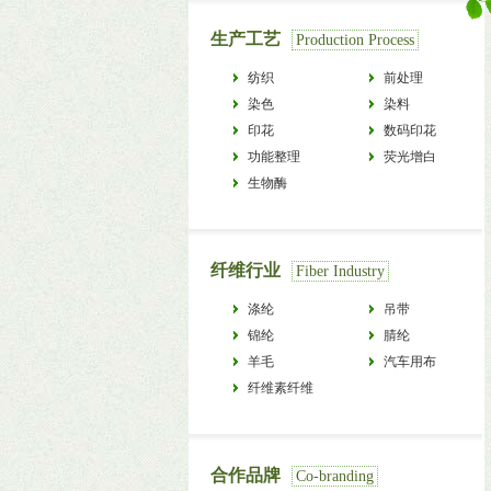
生产工艺
Production Process
纺织
前处理
染色
染料
印花
数码印花
功能整理
荧光增白
生物酶
纤维行业
Fiber Industry
涤纶
吊带
锦纶
腈纶
羊毛
汽车用布
纤维素纤维
合作品牌
Co-branding