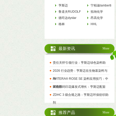
亨斯迈
宁柏迪lamberti
HUNTSMAN
鲁道夫RUDOLF
拓纳化学
德司达dystar
tanatexchemicals
昂高化学
格林
archroma
HHL
最新资讯
More
责任关怀引领行业：亨斯迈绿色染料助
2026 行业趋势：亨斯迈在生物基染料与
纳
AVITERA® ROSE SE 染料应用技巧：中
深色织
赋能数码印花爆发式增长：亨斯迈配套
ZDHC 3 级合规之路：亨斯迈环保纺织助
剂
推荐产品
More