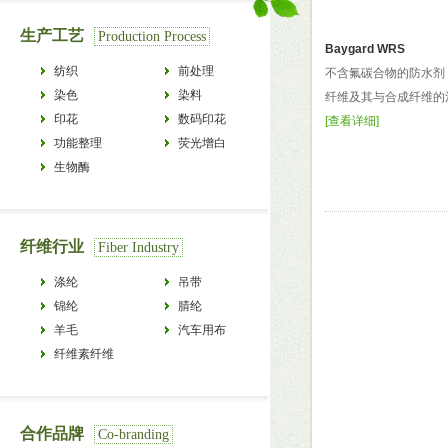
生产工艺
Production Process
Baygard WRS
纺织
前处理
不含氟碳合物的防水剂
染色
染料
纤维及其与合成纤维的混
印花
数码印花
[
查看详细
]
功能整理
荧光增白
生物酶
纤维行业
Fiber Industry
涤纶
吊带
锦纶
腈纶
羊毛
汽车用布
纤维素纤维
合作品牌
Co-branding