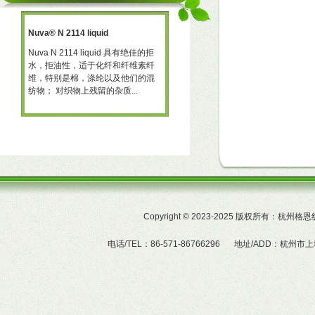
Nuva® N 2114 liquid
三防助剂 NT-X668
一种
Nuva N 2114 liquid 具有绝佳的拒
三防助剂 NT-X668 NT-X668 是一
水，拒油性，适于化纤和纤维素纤
可用于棉、聚酯及羊毛的耐久性拒
予
维，特别是棉，涤纶以及他们的混
水、拒油整理剂。 产品特性  赋予
纺物； 对织物上残留的杂质...
织物的耐久拒水及拒油性...
Copyright
©
2023-2025 版权所有：杭州
电话/TEL：86-571-86766296
地址/ADD：杭州市上