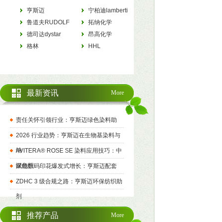
亨斯迈
宁柏迪lamberti
HUNTSMAN
鲁道夫RUDOLF
拓纳化学
德司达dystar
tanatexchemicals
昂高化学
格林
archroma
HHL
最新资讯
More
责任关怀引领行业：亨斯迈绿色染料助
2026 行业趋势：亨斯迈在生物基染料与
纳
AVITERA® ROSE SE 染料应用技巧：中
深色织
赋能数码印花爆发式增长：亨斯迈配套
ZDHC 3 级合规之路：亨斯迈环保纺织助
剂
推荐产品
More