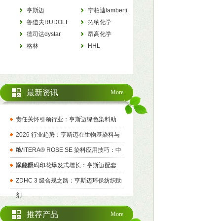
亨斯迈
宁柏迪lamberti
HUNTSMAN
鲁道夫RUDOLF
拓纳化学
德司达dystar
tanatexchemicals
昂高化学
格林
archroma
HHL
最新资讯
More
责任关怀引领行业：亨斯迈绿色染料助
2026 行业趋势：亨斯迈在生物基染料与
纳
AVITERA® ROSE SE 染料应用技巧：中
深色织
赋能数码印花爆发式增长：亨斯迈配套
ZDHC 3 级合规之路：亨斯迈环保纺织助
剂
推荐产品
More