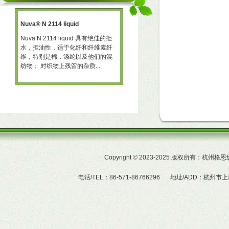
Nuva® N 2114 liquid
三防助剂 NT-X668
一种
Nuva N 2114 liquid 具有绝佳的拒
三防助剂 NT-X668 NT-X668 是一
水，拒油性，适于化纤和纤维素纤
可用于棉、聚酯及羊毛的耐久性拒
予
维，特别是棉，涤纶以及他们的混
水、拒油整理剂。 产品特性  赋予
纺物； 对织物上残留的杂质...
织物的耐久拒水及拒油性...
Copyright
©
2023-2025 版权所有：杭州
电话/TEL：86-571-86766296
地址/ADD：杭州市上