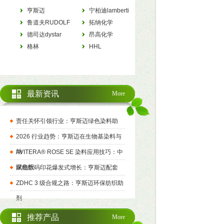
亨斯迈
宁柏迪lamberti
HUNTSMAN
鲁道夫RUDOLF
拓纳化学
德司达dystar
tanatexchemicals
昂高化学
格林
archroma
HHL
最新资讯
More
责任关怀引领行业：亨斯迈绿色染料助
2026 行业趋势：亨斯迈在生物基染料与
纳
AVITERA® ROSE SE 染料应用技巧：中
深色织
赋能数码印花爆发式增长：亨斯迈配套
ZDHC 3 级合规之路：亨斯迈环保纺织助
剂
推荐产品
More