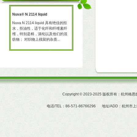
Nuva® N 2114 liquid
三防助剂 NT-X668
一种
Nuva N 2114 liquid 具有绝佳的拒
三防助剂 NT-X668 NT-X668 是一
水，拒油性，适于化纤和纤维素纤
可用于棉、聚酯及羊毛的耐久性拒
予
维，特别是棉，涤纶以及他们的混
水、拒油整理剂。 产品特性  赋予
纺物； 对织物上残留的杂质...
织物的耐久拒水及拒油性...
Copyright
©
2023-2025 版权所有：杭州
电话/TEL：86-571-86766296
地址/ADD：杭州市上