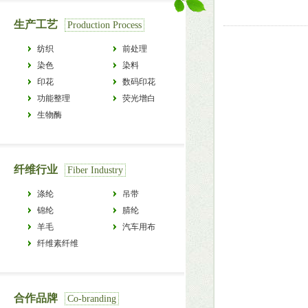
生产工艺
Production Process
纺织
前处理
染色
染料
印花
数码印花
功能整理
荧光增白
生物酶
纤维行业
Fiber Industry
涤纶
吊带
锦纶
腈纶
羊毛
汽车用布
纤维素纤维
合作品牌
Co-branding